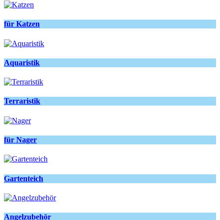
für Katzen
Aquaristik
Terraristik
für Nager
Gartenteich
Angelzubehör