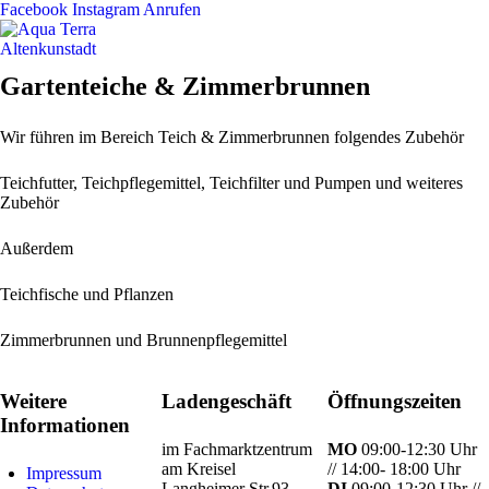
Facebook
Instagram
Anrufen
Gartenteiche & Zimmerbrunnen
Wir führen im Bereich Teich & Zimmerbrunnen folgendes Zubehör
Teichfutter, Teichpflegemittel, Teichfilter und Pumpen und weiteres
Zubehör
Außerdem
Teichfische und Pflanzen
Zimmerbrunnen und Brunnenpflegemittel
Weitere
Ladengeschäft
Öffnungszeiten
Informationen
im Fachmarktzentrum
MO
09:00-12:30 Uhr
am Kreisel
// 14:00- 18:00 Uhr
Impressum
Langheimer Str.93
DI
09:00-12:30 Uhr //